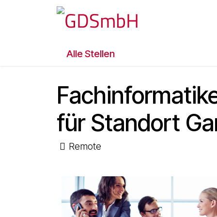
Zum Inhalt springen
IT Lösungen
Prod
Alle Stellen
Fachinformatike
für Standort G
Remote