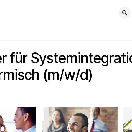
ukte
Unternehmen
News
Fernwartung
Veranstaltun
r für Systemintegrati
armisch (m/w/d)