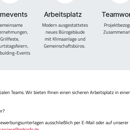
mevents
Arbeitsplatz
Teamwo
emeinsame
Modern ausgestattetes
Projektbezog
ernehmungen,
neues Bürogebäude
Zusammenarb
Grillfeste,
mit Klimaanlage und
rtstagsfeiern,
Gemeinschaftsbüros.
bulding-Events
ialen Teams. Wir bieten Ihnen einen sicheren Arbeitsplatz in ei
er?
 Bewerbungsunterlagen ausschließlich per E-Mail oder auf unsere
karriere@gdsinfo.de.